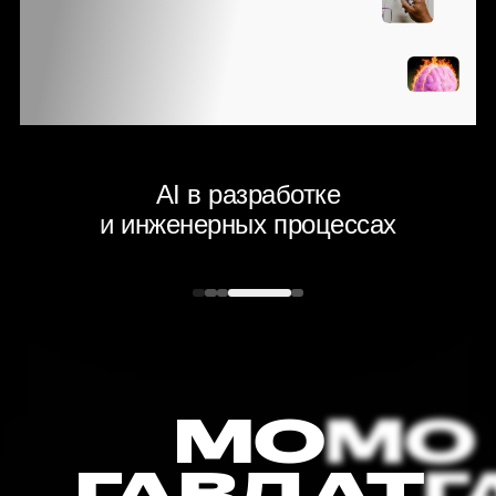
H
С КОТОРЫМИ
IT‑ИНДУСТРИЯ
T
СТАЛКИВАЕТСЯ
В ЭПОХУ AI
ке
AI в разработке
ях
и инженерных процессах
МО
ГАВДАТ