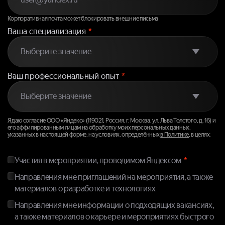
Корпоративная почта может блокировать внешние письма
Ваша специализация
*
Ваш профессиональный опыт
*
Я даю согласие ООО «Яндекс» (119021, Россия, г. Москва, ул. Льва Толстого, д. 16) и
его аффилированным лицам на обработку моих персональных данных,
указанных в настоящей форме, на условиях, определённых
в Политике
, в целях:
Участия в мероприятии, проводимом Яндексом
Направления мне приглашений на мероприятия, а также
материалов о разработке и технологиях
Направления мне информации о подходящих вакансиях,
а также материалов о карьере и мероприятиях быстрого