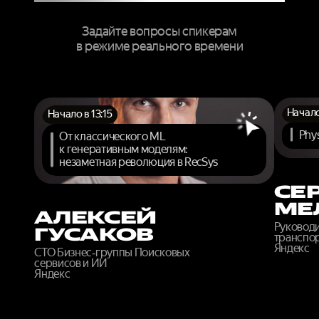
Задайте вопросы спикерам
в режиме реального времени
Начало
Начало в 13:15
Phys
От классического ML
к генеративным моделям:
незаметная революция в RecSys
СЕ
МЕ
АЛЕКСЕЙ
Руковод
ГУСАКОВ
транспор
Яндекс
CTO Бизнес‑группы Поисковых
сервисов и ИИ
Яндекс