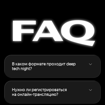
FAQ
В каком формате проходит deep
tech night?
Основной формат — онлайн‑трансляция
для всех зарегистрированных участников.
Если вам интересен офлайн, подробности
Нужно ли регистрироваться
на этой странице
.
на онлайн-трансляцию?
Да, без регистрации смотреть