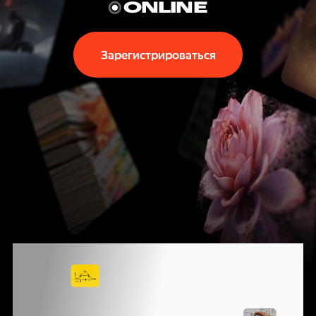
P
ONLINE
T
Зарегистрироваться
E
C
H
N
I
КОНФЕРЕНЦИЯ
G
ЯНДЕКСА
О ВЫЗОВАХ,