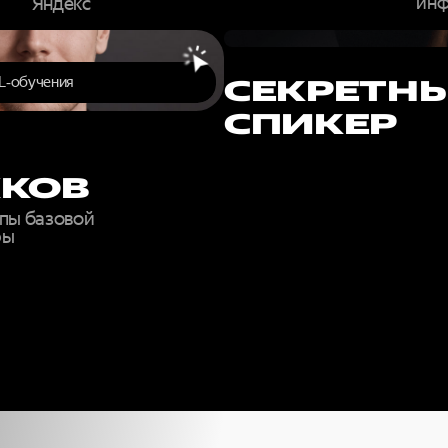
инф
Яндекс
L‑обучения
СЕКРЕТН
СПИКЕР
КОВ
пы базовой
ры
ОЛНИТЕ ФО