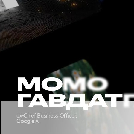
МО
ГАВДАТ
ex-Chief Business Officer,
ЯНДЕ
Google X