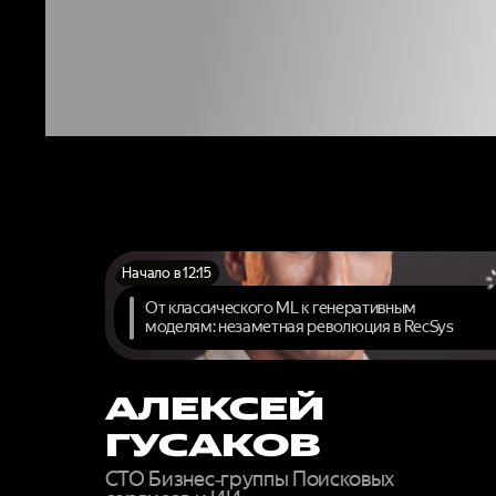
ЭКСП
У
Начало в 12:15
От классического ML к генеративным
моделям: незаметная революция в RecSys
АЛЕКСЕЙ
ГУСАКОВ
CTO Бизнес‑группы Поисковых