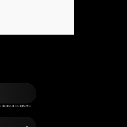
НИТЬСЯ
ИИ
ать внешние письма