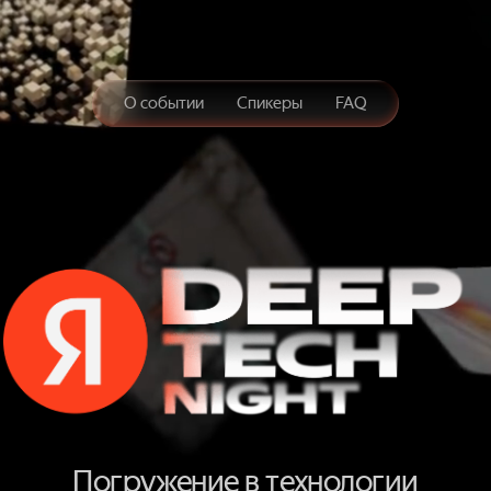
О событии
Спикеры
FAQ
Зарег
D
E
E
Погружение в технологии