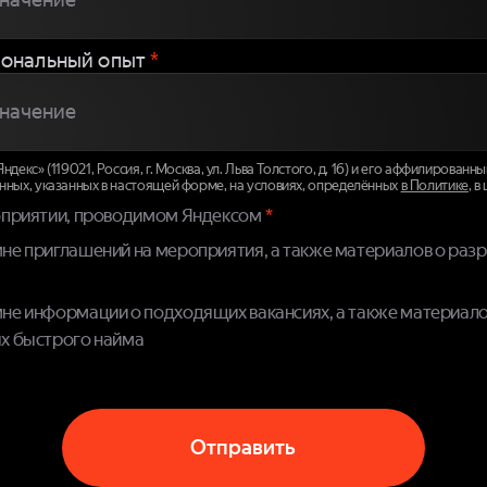
ональный опыт
*
декс» (119021, Россия, г. Москва, ул. Льва Толстого, д. 16) и его аффилирован
нных, указанных в настоящей форме, на условиях, определённых
в Политике
, в
оприятии, проводимом Яндексом
не приглашений на мероприятия, а также материалов о раз
не информации о подходящих вакансиях, а также материало
х быстрого найма
Отправить