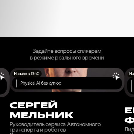
ЕРТОВ МИР
РОВНЯ ОНЛА
Задайте вопросы спикерам
в режиме реального времени
Начало в 13:50
На
Physical AI без купюр
СЕРГЕЙ
Е
МЕЛЬНИК
Руководитель сервиса Автономного
Лид
транспорта и роботов