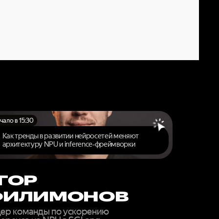
ОВОГО
ЙН
чало в 15:30
Как тренды в развитии нейросетей меняют
архитектуру NPU и inference‑фреймворки
ГОР
ФИЛИМОНОВ
ер команды по ускорению