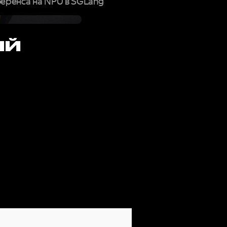
еренса на NPU в SGLang
ЫЙ
РМУ,