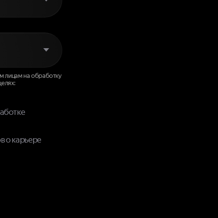
ным лицам на обработку
 целях:
работке
в о карьере