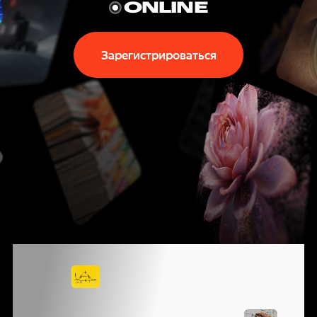
P
ONLINE
T
Зарегистрироваться
E
C
H
N
I
КОНФЕРЕНЦИЯ
G
ЯНДЕКСА
О ВЫЗОВАХ,