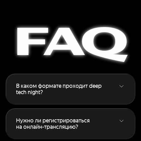
FAQ
В каком формате проходит deep
tech night?
Основной формат — онлайн‑трансляция
для всех зарегистрированных участников.
Если вам интересен офлайн, подробности
Нужно ли регистрироваться
на этой странице
.
на онлайн-трансляцию?
Да, без регистрации смотреть