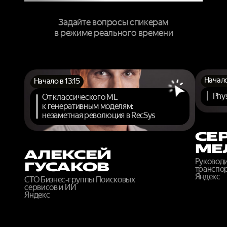
Задайте вопросы спикерам
в режиме реального времени
Начало
Начало в 13:15
Phys
От классического ML
к генеративным моделям:
незаметная революция в RecSys
СЕ
МЕ
АЛЕКСЕЙ
Руковод
ГУСАКОВ
транспор
Яндекс
CTO Бизнес‑группы Поисковых
сервисов и ИИ
Яндекс