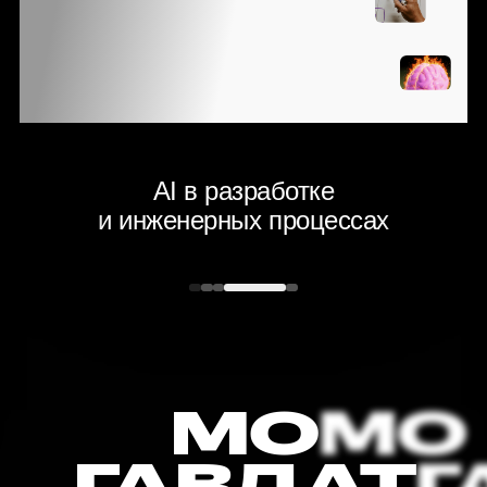
H
С КОТОРЫМИ
IT‑ИНДУСТРИЯ
T
СТАЛКИВАЕТСЯ
В ЭПОХУ AI
ке
AI в разработке
ях
и инженерных процессах
МО
ГАВДАТ