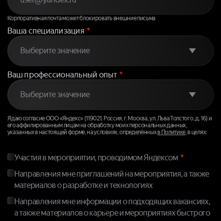
Корпоративная почта может блокировать внешние письма
Ваша специализация
*
Ваш профессиональный опыт
*
Я даю согласие ООО «Яндекс» (119021, Россия, г. Москва, ул. Льва Толстого, д. 16) и
его аффилированным лицам на обработку моих персональных данных,
указанных в настоящей форме, на условиях, определённых
в Политике
, в целях:
Участия в мероприятии, проводимом Яндексом
Направления мне приглашений на мероприятия, а также
материалов о разработке и технологиях
Направления мне информации о подходящих вакансиях,
а также материалов о карьере и мероприятиях быстрого