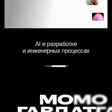
H
С КОТОРЫМИ
IT‑ИНДУСТРИЯ
T
СТАЛКИВАЕТСЯ
В ЭПОХУ AI
ке
AI в разработке
ях
и инженерных процессах
МО
ГАВДАТ