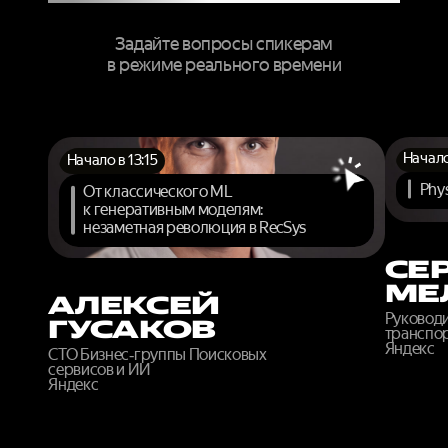
Задайте вопросы спикерам
в режиме реального времени
Начало
Начало в 13:15
Phys
От классического ML
к генеративным моделям:
незаметная революция в RecSys
СЕ
МЕ
АЛЕКСЕЙ
Руковод
ГУСАКОВ
транспор
Яндекс
CTO Бизнес‑группы Поисковых
сервисов и ИИ
Яндекс