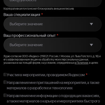
Корпоративная почта может блокировать внешние письма
Ваша специализация
*
Ваш профессиональный опыт
*
Я даю согласие ООО «Яндекс» (119021, Россия, г. Москва, ул. Льва Толстого, д. 16) и
его аффилированным лицам на обработку моих персональных данных,
указанных в настоящей форме, на условиях, определённых
в Политике
, в целях:
Участия в мероприятии, проводимом Яндексом
Направления мне приглашений на мероприятия, а также
материалов о разработке и технологиях
Направления мне информации о подходящих вакансиях,
а также материалов о карьере и мероприятиях быстрого