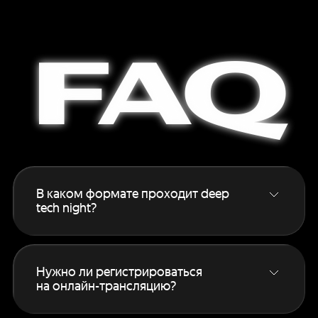
FAQ
В каком формате проходит deep
tech night?
Основной формат — онлайн‑трансляция
для всех зарегистрированных участников.
Если вам интересен офлайн, подробности
Нужно ли регистрироваться
на этой странице
.
на онлайн-трансляцию?
Да, без регистрации смотреть