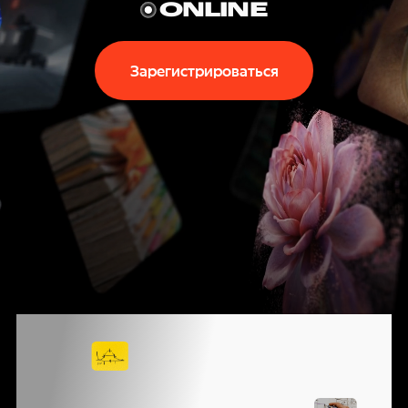
P
ONLINE
T
Зарегистрироваться
E
C
H
N
I
КОНФЕРЕНЦИЯ
G
ЯНДЕКСА
О ВЫЗОВАХ,