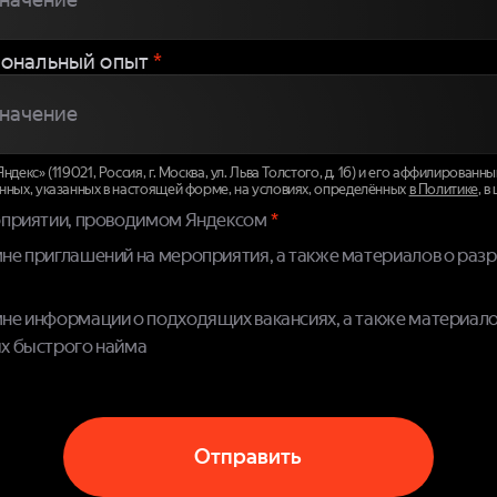
ональный опыт
*
декс» (119021, Россия, г. Москва, ул. Льва Толстого, д. 16) и его аффилирован
нных, указанных в настоящей форме, на условиях, определённых
в Политике
, в
оприятии, проводимом Яндексом
не приглашений на мероприятия, а также материалов о раз
не информации о подходящих вакансиях, а также материало
х быстрого найма
Отправить