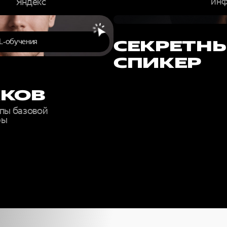
инф
Яндекс
L‑обучения
СЕКРЕТН
СПИКЕР
КОВ
пы базовой
ры
ОЛНИТЕ ФО