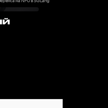
еренса на NPU в SGLang
ЫЙ
РМУ,