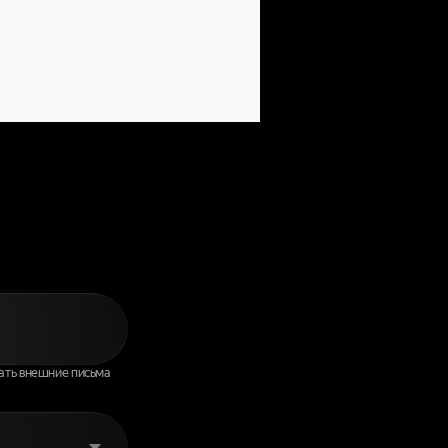
НИТЬСЯ
ИИ
ать внешние письма