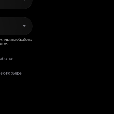
ным лицам на обработку
 целях:
работке
в о карьере