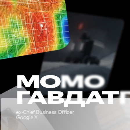
МО
ГАВДАТ
ex-Chief Business Officer,
ЯНДЕ
Google X