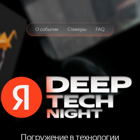
О событии
Спикеры
FAQ
Зарег
D
E
E
Погружение в технологии