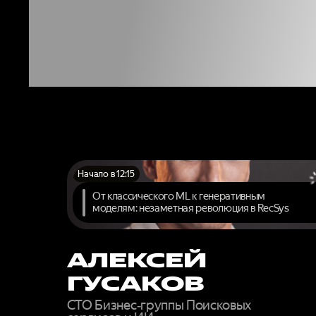
ЭКСП
У
Начало в 12:15
От классического ML к генеративным
моделям: незаметная революция в RecSys
АЛЕКСЕЙ
ГУСАКОВ
CTO Бизнес‑группы Поисковых