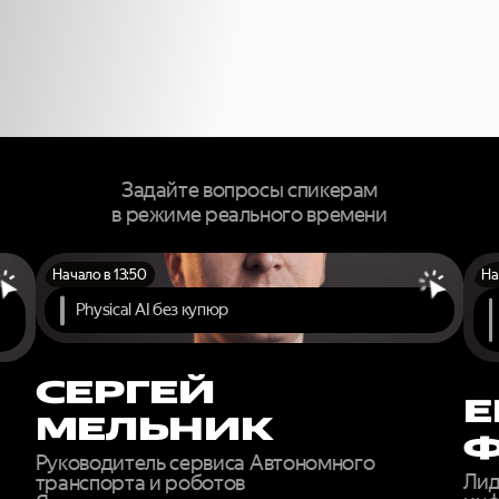
ЕРТОВ МИР
РОВНЯ ОНЛА
Задайте вопросы спикерам
в режиме реального времени
Начало в 13:50
На
Physical AI без купюр
СЕРГЕЙ
Е
МЕЛЬНИК
Руководитель сервиса Автономного
Лид
транспорта и роботов