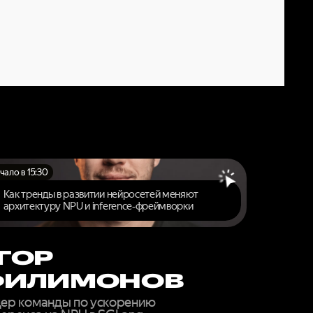
ОВОГО
ЙН
чало в 15:30
Как тренды в развитии нейросетей меняют
архитектуру NPU и inference‑фреймворки
ГОР
ФИЛИМОНОВ
ер команды по ускорению