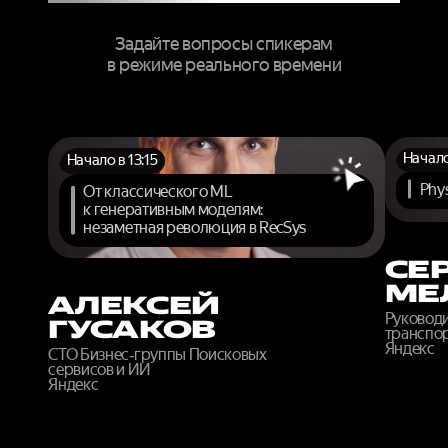
Задайте вопросы спикерам
в режиме реального времени
Начало
Начало в 13:15
Phys
От классического ML
к генеративным моделям:
незаметная революция в RecSys
СЕ
МЕ
АЛЕКСЕЙ
Руковод
ГУСАКОВ
транспор
Яндекс
CTO Бизнес‑группы Поисковых
сервисов и ИИ
Яндекс