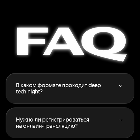
FAQ
В каком формате проходит deep
tech night?
Основной формат — онлайн‑трансляция
для всех зарегистрированных участников.
Если вам интересен офлайн, подробности
Нужно ли регистрироваться
на этой странице
.
на онлайн-трансляцию?
Да, без регистрации смотреть