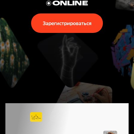
P
ONLINE
T
Зарегистрироваться
E
C
H
N
I
КОНФЕРЕНЦИЯ
G
ЯНДЕКСА
О ВЫЗОВАХ,