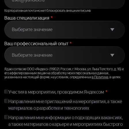
Корпоративная почта может блокировать внешние письма
Ваша специализация
*
Ваш профессиональный опыт
*
Я даю согласие ООО «Яндекс» (119021, Россия, г. Москва, ул. Льва Толстого, д. 16) и
его аффилированным лицам на обработку моих персональных данных,
указанных в настоящей форме, на условиях, определённых
в Политике
, в целях:
Участия в мероприятии, проводимом Яндексом
Направления мне приглашений на мероприятия, а также
материалов о разработке и технологиях
Направления мне информации о подходящих вакансиях,
а также материалов о карьере и мероприятиях быстрого