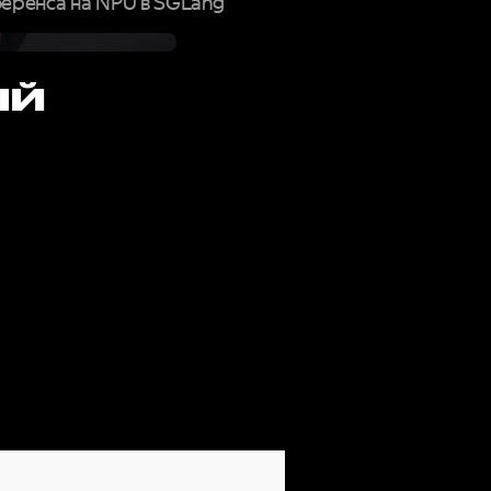
еренса на NPU в SGLang
ЫЙ
РМУ,