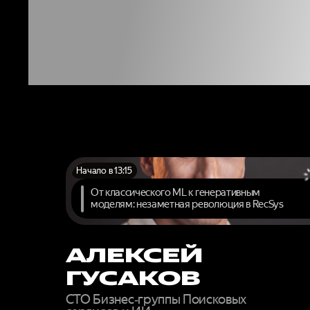
ЭКСП
У
Начало в 13:15
От классического ML к генеративным
моделям: незаметная революция в RecSys
АЛЕКСЕЙ
ГУСАКОВ
CTO Бизнес‑группы Поисковых