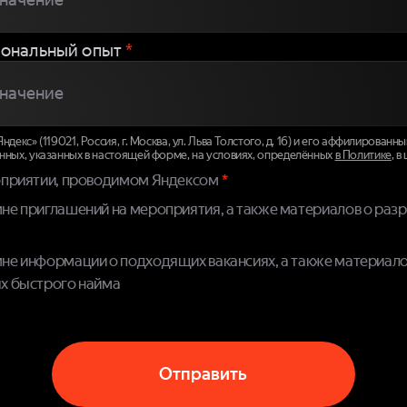
ональный опыт
*
декс» (119021, Россия, г. Москва, ул. Льва Толстого, д. 16) и его аффилирован
нных, указанных в настоящей форме, на условиях, определённых
в Политике
, в
оприятии, проводимом Яндексом
не приглашений на мероприятия, а также материалов о раз
не информации о подходящих вакансиях, а также материало
х быстрого найма
Отправить