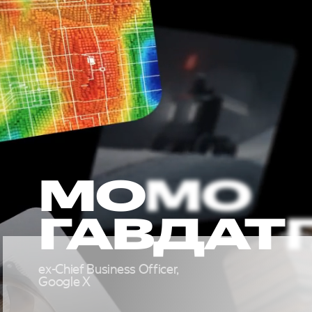
МО
ГАВДАТ
ex-Chief Business Officer,
ЯНДЕ
Google X