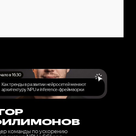
ОВОГО
ЙН
чало в 16:30
Как тренды в развитии нейросетей меняют
архитектуру NPU и inference‑фреймворки
ГОР
ФИЛИМОНОВ
ер команды по ускорению