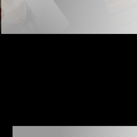
С КОТО
СТАЛКИ
Инфраструктура
AI-агенты в подде
для AI-нагрузок
и сервисных сцен