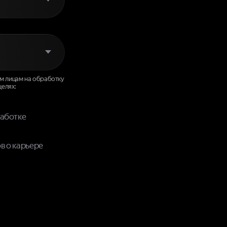
ным лицам на обработку
 целях:
работке
в о карьере