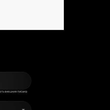
НИТЬСЯ
ИИ
ать внешние письма