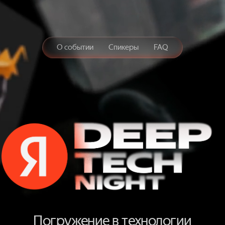
О событии
Спикеры
FAQ
Зарег
D
E
E
Погружение в технологии