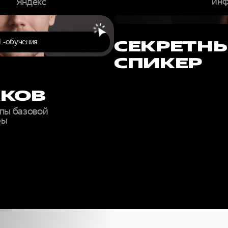
инф
Яндекс
L‑обучения
СЕКРЕТН
СПИКЕР
КОВ
пы базовой
ры
ОЛНИТЕ ФО