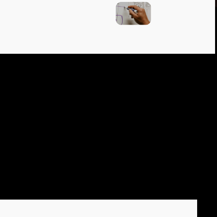
УСТРИЯ
ЭПОХУ AI
 выходят
кий мир