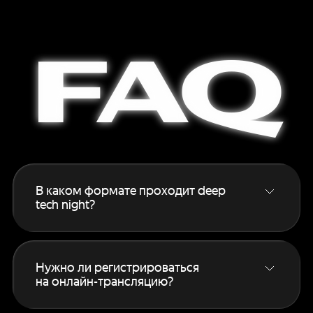
FAQ
В каком формате проходит deep
tech night?
Основной формат — онлайн‑трансляция
для всех зарегистрированных участников.
Если вам интересен офлайн, подробности
Нужно ли регистрироваться
на этой странице
.
на онлайн-трансляцию?
Да, без регистрации смотреть