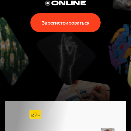
P
ONLINE
T
Зарегистрироваться
E
C
H
N
I
КОНФЕРЕНЦИЯ
G
ЯНДЕКСА
О ВЫЗОВАХ,