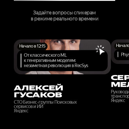
Задайте вопросы спикерам
в режиме реального времени
Начало
Начало в 12:15
Phys
От классического ML
к генеративным моделям:
незаметная революция в RecSys
СЕ
МЕ
АЛЕКСЕЙ
Руковод
ГУСАКОВ
транспор
Яндекс
CTO Бизнес‑группы Поисковых
сервисов и ИИ
Яндекс