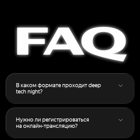
FAQ
В каком формате проходит deep
tech night?
Основной формат — онлайн‑трансляция
для всех зарегистрированных участников.
Если вам интересен офлайн, подробности
Нужно ли регистрироваться
на этой странице
.
на онлайн-трансляцию?
Да, без регистрации смотреть