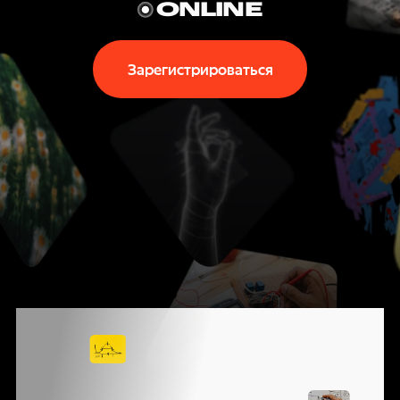
P
ONLINE
T
Зарегистрироваться
E
C
H
N
I
КОНФЕРЕНЦИЯ
G
ЯНДЕКСА
О ВЫЗОВАХ,