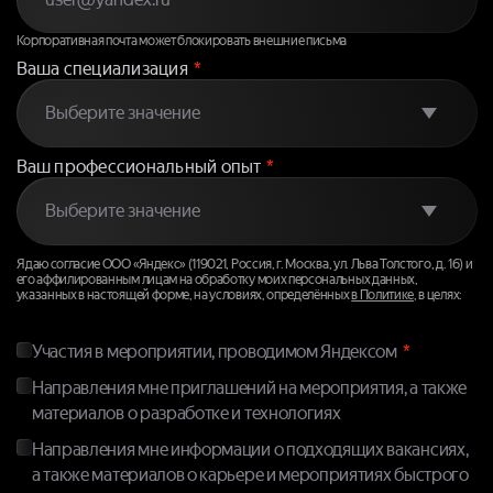
Корпоративная почта может блокировать внешние письма
Ваша специализация
*
Ваш профессиональный опыт
*
Я даю согласие ООО «Яндекс» (119021, Россия, г. Москва, ул. Льва Толстого, д. 16) и
его аффилированным лицам на обработку моих персональных данных,
указанных в настоящей форме, на условиях, определённых
в Политике
, в целях:
Участия в мероприятии, проводимом Яндексом
Направления мне приглашений на мероприятия, а также
материалов о разработке и технологиях
Направления мне информации о подходящих вакансиях,
а также материалов о карьере и мероприятиях быстрого