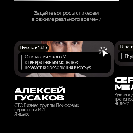
Задайте вопросы спикерам
в режиме реального времени
Начало
Начало в 13:15
Phys
От классического ML
к генеративным моделям:
незаметная революция в RecSys
СЕ
МЕ
АЛЕКСЕЙ
Руковод
ГУСАКОВ
транспор
Яндекс
CTO Бизнес‑группы Поисковых
сервисов и ИИ
Яндекс