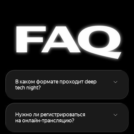
FAQ
В каком формате проходит deep
tech night?
Основной формат — онлайн‑трансляция
для всех зарегистрированных участников.
Если вам интересен офлайн, подробности
Нужно ли регистрироваться
на этой странице
.
на онлайн-трансляцию?
Да, без регистрации смотреть