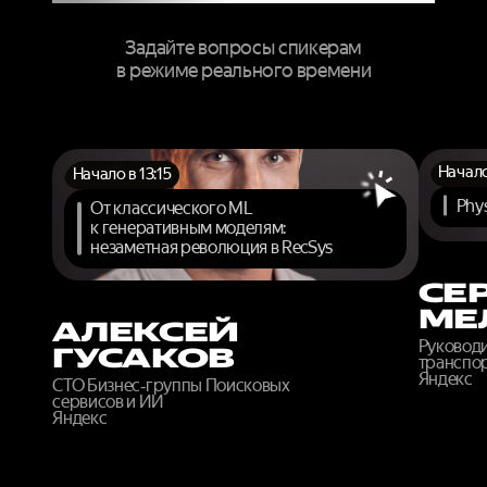
Задайте вопросы спикерам
в режиме реального времени
Начало
Начало в 13:15
Phys
От классического ML
к генеративным моделям:
незаметная революция в RecSys
СЕ
МЕ
АЛЕКСЕЙ
Руковод
ГУСАКОВ
транспор
Яндекс
CTO Бизнес‑группы Поисковых
сервисов и ИИ
Яндекс