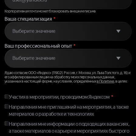
Корпоративная почта может блокировать внешние письма
Ваша специализация
*
Ваш профессиональный опыт
*
Я даю согласие ООО «Яндекс» (119021, Россия, г. Москва, ул. Льва Толстого, д. 16) и
его аффилированным лицам на обработку моих персональных данных,
указанных в настоящей форме, на условиях, определённых
в Политике
, в целях:
Участия в мероприятии, проводимом Яндексом
Направления мне приглашений на мероприятия, а также
материалов о разработке и технологиях
Направления мне информации о подходящих вакансиях,
а также материалов о карьере и мероприятиях быстрого