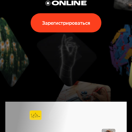
P
ONLINE
T
Зарегистрироваться
E
C
H
N
I
КОНФЕРЕНЦИЯ
G
ЯНДЕКСА
О ВЫЗОВАХ,